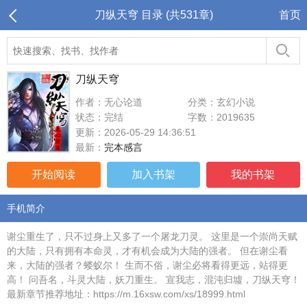
刀纵天穹 目录 (共531章)
首页
刀纵天穹
作者：无心论道
分类：玄幻小说
状态：完结
字数：2019635
更新：2026-05-29 14:36:51
最新：
完本感言
开始阅读
加入书架
我的书架
手机简介
谢尘重生了，只不过身上又多了一个屠龙刀灵。 这里是一个崇尚天赋
的大陆，只有拥有本命灵，才有机会成为大陆的强者。 但在谢尘看
来，大陆的强者？蝼蚁尔！ 生而不俗，谢尘必将看得更远，站得更
高！ 问吾名，斗灵大陆，妖刀重生。 宣我志，混沌归墟，刀纵天穹！
最新章节推荐地址：https://m.16xsw.com/xs/18999.html