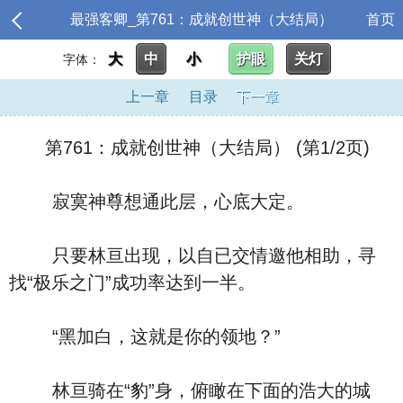
最强客卿_第761：成就创世神（大结局）
首页
大
中
小
护眼
关灯
字体：
上一章
目录
下一章
第761：成就创世神（大结局） (第1/2页)
寂寞神尊想通此层，心底大定。
只要林亘出现，以自已交情邀他相助，寻
找“极乐之门”成功率达到一半。
“黑加白，这就是你的领地？”
林亘骑在“豹”身，俯瞰在下面的浩大的城