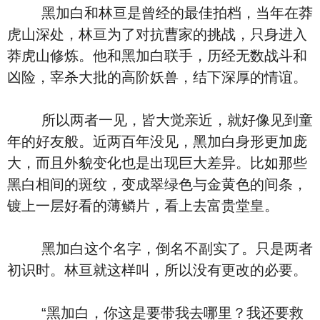
黑加白和林亘是曾经的最佳拍档，当年在莽
虎山深处，林亘为了对抗曹家的挑战，只身进入
莽虎山修炼。他和黑加白联手，历经无数战斗和
凶险，宰杀大批的高阶妖兽，结下深厚的情谊。
所以两者一见，皆大觉亲近，就好像见到童
年的好友般。近两百年没见，黑加白身形更加庞
大，而且外貌变化也是出现巨大差异。比如那些
黑白相间的斑纹，变成翠绿色与金黄色的间条，
镀上一层好看的薄鳞片，看上去富贵堂皇。
黑加白这个名字，倒名不副实了。只是两者
初识时。林亘就这样叫，所以没有更改的必要。
“黑加白，你这是要带我去哪里？我还要救