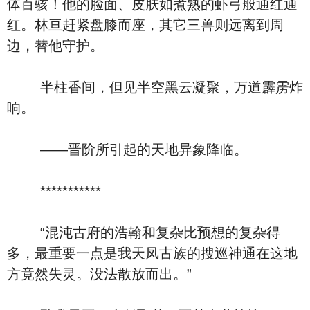
体百骇！他的脸面、皮肤如煮熟的虾弓般通红通
红。林亘赶紧盘膝而座，其它三兽则远离到周
边，替他守护。
半柱香间，但见半空黑云凝聚，万道霹雳炸
响。
——晋阶所引起的天地异象降临。
***********
“混沌古府的浩翰和复杂比预想的复杂得
多，最重要一点是我天凤古族的搜巡神通在这地
方竟然失灵。没法散放而出。”