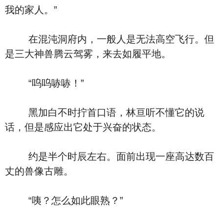
我的家人。”
在混沌洞府内，一般人是无法高空飞行。但
是三大神兽腾云驾雾，来去如履平地。
“呜呜哧哧！”
黑加白不时拧首口语，林亘听不懂它的说
话，但是感应出它处于兴奋的状态。
约是半个时辰左右。面前出现一座高达数百
丈的兽像古雕。
“咦？怎么如此眼熟？”