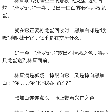
林亘取出孔雀圣王的那枚“诞龙蛋”递给古
蛇，“摩罗诞龙”一喜，喷出一口白雾卷住那枚龙
蛋。
就在它正要将龙蛋回收时，黑加白却是“嗷
嗷”地阻截于它，似乎是在交流什么。
好一会，“摩罗诞龙”露出不情愿之色，将那
只龙蛋送到林亘面前。
林亘满是狐疑，掠眼向它，又是掠向黑加
白：“你……你们让我吞服它？”
黑加白连连点头，脸上带着兴奋之色。