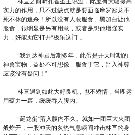
林亘之前听孔雀圣王说过，此宝有大幅提高
实力的作用，只不过缺点就是要面临摩罗诞龙不
死不休的追杀！所以没有人敢服食。黑加白让他
服食，很明显是另有用意，或者是想他增强实
力，好能助它打开“极乐这门”。
“我到达神君后期多年，此蛋是开天时期的
神兽宝物，益处不可想像。服食于它，晋入神尊
应该没有疑问！”
林亘遇到如此大好良机，也不矫情，当即运
用蕴力一裹，缓缓吞入腹内。
“诞龙蛋”落入腹内不久。就如一团巨大火团
般炸开，一股冲天的炙热气息瞬间冲击林亘的身