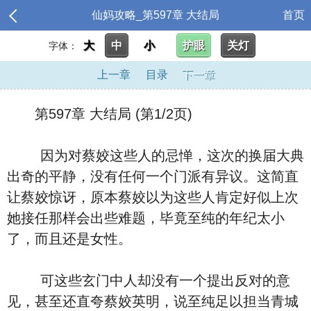
仙妈攻略_第597章 大结局
首页
大
中
小
护眼
关灯
字体：
上一章
目录
下一章
第597章 大结局 (第1/2页)
因为对蔡姣这些人的忌惮，这次的换届大典
出奇的平静，没有任何一个门派有异议。这简直
让蔡姣惊讶，原本蔡姣以为这些人肯定好似上次
她接任那样会出些难题，毕竟至纯的年纪太小
了，而且还是女性。
可这些玄门中人却没有一个提出反对的意
见，甚至还直夸蔡姣英明，说至纯足以担当青城