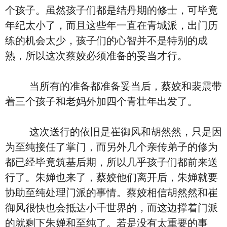
个孩子。虽然孩子们都是结丹期的修士，可毕竟
年纪太小了，而且这些年一直在青城派，出门历
练的机会太少，孩子们的心智并不是特别的成
熟，所以这次蔡姣必须准备的妥当才行。
当所有的准备都准备妥当后，蔡姣和裴震带
着三个孩子和老妈外加四个青壮年出发了。
这次送行的依旧是崔御风和胡然然，只是因
为至纯接任了掌门，而另外几个亲传弟子的修为
都已经毕竟筑基后期，所以几乎孩子们都前来送
行了。朱婵也来了，蔡姣他们离开后，朱婵就要
协助至纯处理门派的事情。蔡姣相信胡然然和崔
御风很快也会抵达小千世界的，而这边撑着门派
的就剩下朱婵和至纯了。若是没有太重要的事