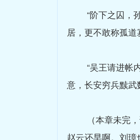
“阶下之囚，孙权
居，更不敢称孤道
“吴王请进帐内商
意，长安穷兵黩武
（本章未完，请
赵云还早啊。刘璋