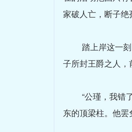
家破人亡，断子绝
踏上岸这一刻，
子所封王爵之人，
“公瑾，我错了吗
东的顶梁柱。他罢