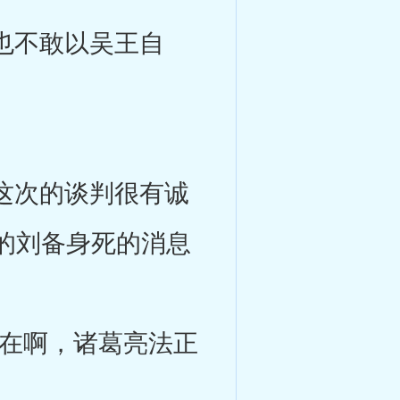
也不敢以吴王自
这次的谈判很有诚
的刘备身死的消息
在啊，诸葛亮法正