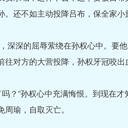
孙。还不如主动投降吕布，保全家小
深深的屈辱萦绕在孙权心中。要他
前往对方的大营投降，孙权牙冠咬出
？”孙权心中充满悔恨。到现在才
免周瑜，自取灭亡。