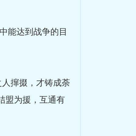
中能达到战争的目
人撺掇，才铸成荼
结盟为援，互通有