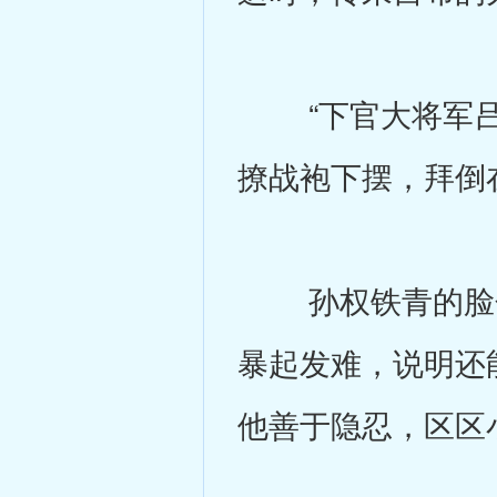
“下官大将军吕布
撩战袍下摆，拜倒
孙权铁青的脸色
暴起发难，说明还
他善于隐忍，区区