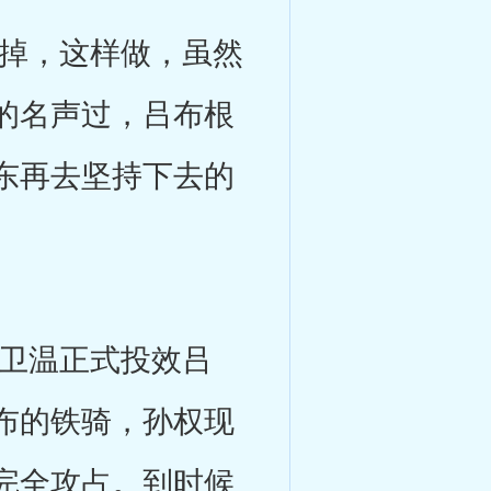
掉，这样做，虽然
的名声过，吕布根
东再去坚持下去的
卫温正式投效吕
布的铁骑，孙权现
完全攻占。到时候