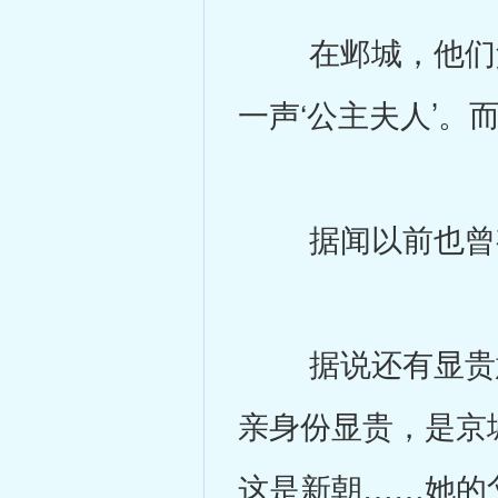
在邺城，他们父
一声‘公主夫人’。
据闻以前也曾有
据说还有显贵意
亲身份显贵，是京
这是新朝……她的