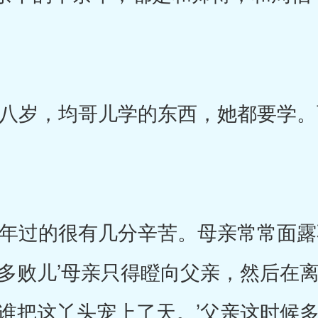
岁，均哥儿学的东西，她都要学。
过的很有几分辛苦。母亲常常面露
母多败儿’母亲只得瞪向父亲，然后在
年谁把这丫头宠上了天。’父亲这时候