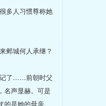
很多人习惯尊称她
来邺城何人承继？
记了……前朝时父
，名声显赫。可是
仗的是她的母亲。