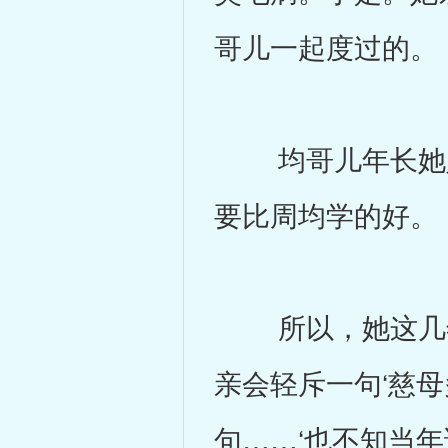
哥儿一起度过的。
均哥儿年长她八
要比周均学的好。
所以，她这几年
亲会轻斥一句‘慈
句……‘也不知当