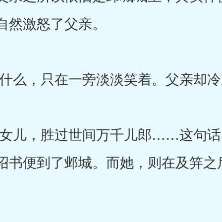
自然激怒了父亲。
么，只在一旁淡淡笑着。父亲却冷
儿，胜过世间万千儿郎……这句话
诏书便到了邺城。而她，则在及笄之