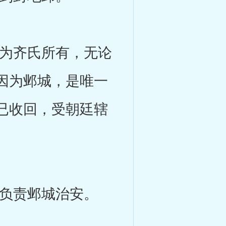
为齐氏所有，无论
因为邺城，是唯一
已收回，受朝廷辖
负责邺城治安。