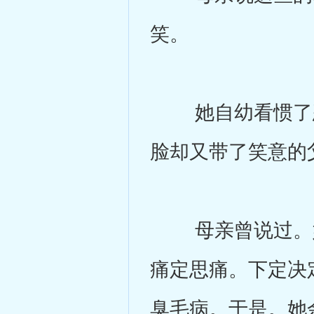
笑。
她自幼看惯了恣
脸却又带了笑意的
母亲曾说过。她
痛定思痛。下定决
臭毛病。于是。她