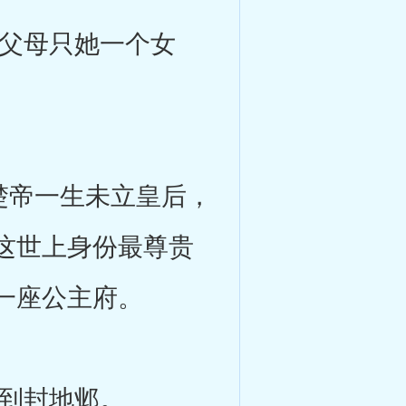
父母只她一个女
楚帝一生未立皇后，
这世上身份最尊贵
一座公主府。
到封地邺。