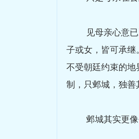
见母亲心意已决
子或女，皆可承继
不受朝廷约束的地
制，只邺城，独善
邺城其实更像个