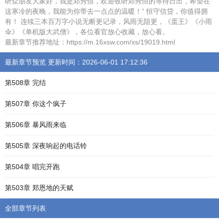
听众朋友大家好，我是郑秀恒，欢迎收听郑秀恒的等待日出，希望在
这寒冷的夜晚，我能为你带去一点点的温暖！” 恒守信贷，你值得拥
有！ 连续三本百万字小说无断更记录，风雨无阻更，《蛋王》《小雨
伞》《单机版大武僧》，各位看官放心收藏，放心看。
最新章节推荐地址：https://m.16xsw.com/xs/19019.html
最新章节预览 更新时间：2026-06-01 17:12:36
第508章 完结
第507章 你这个疯子
第506章 暴风雨来临
第505章 深夜响起的电话铃
第504章 唱完开跑
第503章 郑恩地的天赋
全部章节列表