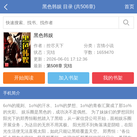
黑色韩娱 目录 (共506章)
首页
黑色韩娱
作者：控尽天下
分类：言情小说
状态：完结
字数：1659470
更新：2026-06-01 17:12:36
最新：
第508章 完结
开始阅读
加入书架
我的书架
手机简介
6o%的规则、1o%的汗水、1o%的梦想、1o%的青春汇聚成了那1o%
的光彩。 娱乐圈是黑色的，成功决不是偶然。 为了妹妹们的梦想回到
阳光下的郑秀恒毅然踏入了黑暗，从一家信贷公司开始，面相娱乐圈
开展业务，为达目的无所不用其极。 阳光照不到角落满是阴暗，在阳
光生活便无法直视太阳，如此只能让黑暗覆盖天空。 郑秀恒：“各位