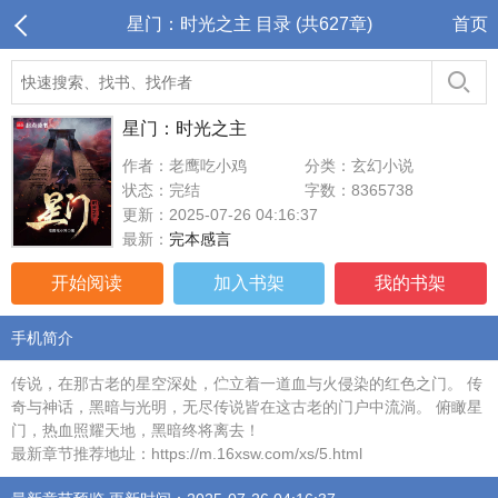
星门：时光之主 目录 (共627章)
首页
星门：时光之主
作者：老鹰吃小鸡
分类：玄幻小说
状态：完结
字数：8365738
更新：2025-07-26 04:16:37
最新：
完本感言
开始阅读
加入书架
我的书架
手机简介
传说，在那古老的星空深处，伫立着一道血与火侵染的红色之门。 传
奇与神话，黑暗与光明，无尽传说皆在这古老的门户中流淌。 俯瞰星
门，热血照耀天地，黑暗终将离去！
最新章节推荐地址：https://m.16xsw.com/xs/5.html