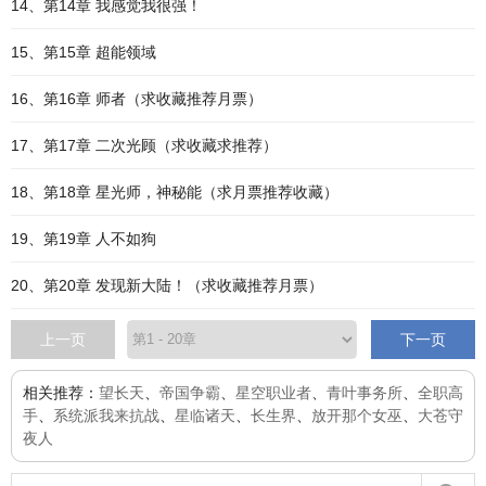
14、第14章 我感觉我很强！
15、第15章 超能领域
16、第16章 师者（求收藏推荐月票）
17、第17章 二次光顾（求收藏求推荐）
18、第18章 星光师，神秘能（求月票推荐收藏）
19、第19章 人不如狗
20、第20章 发现新大陆！（求收藏推荐月票）
上一页
下一页
相关推荐：
望长天
、
帝国争霸
、
星空职业者
、
青叶事务所
、
全职高
手
、
系统派我来抗战
、
星临诸天
、
长生界
、
放开那个女巫
、
大苍守
夜人